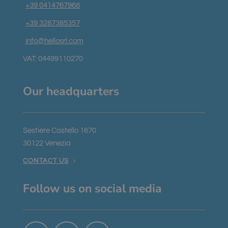
cookie viene
+39 0414767968
utilizzato per
ricordare le
+39 3287385357
preferenze e
le
impostazioni
info@hellosrl.com
dell'utente
per i widget di
VAT: 04499110270
chat sul sito,
consentendo
un'esperienza
di chat più
Our headquarters
personalizzata
ed efficiente.
Sestiere Castello 1670
30122 Venezia
CONTACT US
Follow us on social media