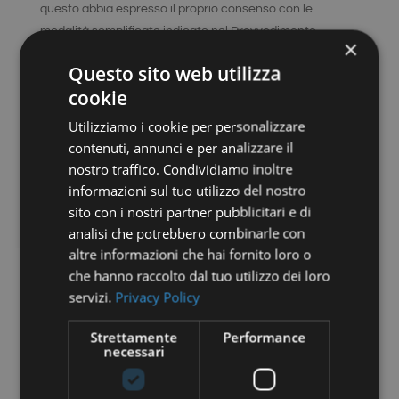
questo abbia espresso il proprio consenso con le
modalità semplificate indicate nel Provvedimento.
×
In base alla loro durata, i cookie si distinguono
Questo sito web utilizza
in
persistenti
, che rimangono memorizzati, fino alla loro
cookie
scadenza, sul dispositivo dell’utente, salva rimozione da
Utilizziamo i cookie per personalizzare
parte di quest’ultimo, e
di sessione
, che non vengono
contenuti, annunci e per analizzare il
memorizzati in modo persistente sul dispositivo
nostro traffico. Condividiamo inoltre
dell’utente e svaniscono con la chiusura del browser.
informazioni sul tuo utilizzo del nostro
sito con i nostri partner pubblicitari e di
Quali cookie sono utilizzati dal presente sito?
analisi che potrebbero combinarle con
Google
altre informazioni che hai fornito loro o
Google
che hanno raccolto dal tuo utilizzo dei loro
servizi.
Privacy Policy
Name
Url
Description
Duration
Strettamente
Performance
necessari
This cookie
is set by
the Google