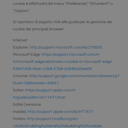
le
cookie è effettuata dal menu “Preferenze”, “Strumenti” o
impostazioni
dell'utente
“Opzioni”.
per il widget
di chat sul
sito.
Si riportano di seguito i link alle guide per le gestione dei
Garantisce
cookie dei principali browser:
funzionalità
senza
interruzioni e
Internet
un'esperienza
utente
Explorer:
http://support.microsoft.com/kb/278835
personalizzata
durante
Microsoft Edge:
https://support.microsoft.com/it-
l'interazione
con
it/microsoft-edge/eliminare-i-cookie-in-microsoft-edge-
l'interfaccia di
63947406-40ac-c3b8-57b9-2a946a29ae09
chat.
Chrome:
http://support.google.com/chrome/bin/answer.py?
activechatyWidgets
hellosrl.com
1 giorno
Questo
cookie viene
hl=en-GB&answer=95647
utilizzato per
ricordare le
Safari:
https://support.apple.com/it-
preferenze e
it/guide/safari/sfri11471/mac
le
impostazioni
Safari [versione
dell'utente
per i widget di
mobile]:
http://support.apple.com/kb/HT1677
chat sul sito,
consentendo
Firefox:
http://support.mozilla.org/en-
un'esperienza
di chat più
US/kb/Enabling%20and%20disabling%20cookies