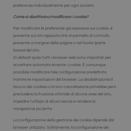
strettamente necessari.
preferenze individualmente per ogni società.
Fornitore
/
Nome
Scadenza
Descrizione
Dominio
Come si disattivano/modificano i cookie?
_GRECAPTCHA
5 mesi 4
Google
Google LLC
settimane
reCAPTCHA
www.google.com
Per modificare le preferenze già espresse sui cookie, è
imposta un
cookie
presente sul sito apposito link al pannello di controllo
necessario
(_GRECAPTCHA)
presente a margine delle pagine o nel footer (parte
quando viene
bassa) del sito.
eseguito allo
scopo di
Di default quasi tutti i browser web sono impostati per
fornire la sua
analisi dei
accettare automaticamente i cookie. È comunque
rischi.
possibile modificare tale configurazione predefinita
tramite le impostazioni del browser. La disabilitazione/il
blocco dei cookies o la loro cancellazione potrebbe però
precludere la fruizione ottimale di alcune aree del sito,
Fornitore
/
Nome
Scadenza
Descrizione
impedire l’utilizzo di alcuni servizi e rendere la
Dominio
Google Privacy Policy
navigazione più lenta.
chatyWidget_0
hellosrl.com
1
Questo
settimana
cookie viene
utilizzato per
La configurazione della gestione dei cookie dipende dal
ricordare le
browser utilizzato. Solitamente, la configurazione dei
preferenze e