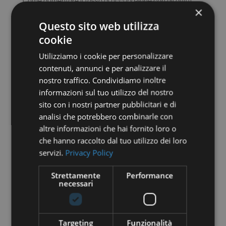
Come aumentare il tasso di occupazione con gli affitti
×
brevi: 4 strategie
Questo sito web utilizza
Il revenue management negli affitti brevi
cookie
Quanto Puoi Guadagnare con un Affitto a Breve Periodo
Utilizziamo i cookie per personalizzare
Completamente Delegato?
contenuti, annunci e per analizzare il
La Chiave del Successo negli Affitti Brevi: Affidati ai
nostro traffico. Condividiamo inoltre
Professionisti per Massimizzare il Tuo Guadagno
informazioni sul tuo utilizzo del nostro
sito con i nostri partner pubblicitari e di
Categories
analisi che potrebbero combinarle con
altre informazioni che hai fornito loro o
Blog
che hanno raccolto dal tuo utilizzo dei loro
esperienza degli ospiti e home staging
servizi.
Privacy Policy
Gestire una locazione breve
Strettamente
Performance
Normative e aspetti legali
necessari
Servizi
Servizi per host
Targeting
Funzionalità
Sostenibilità e tendenze di mercato