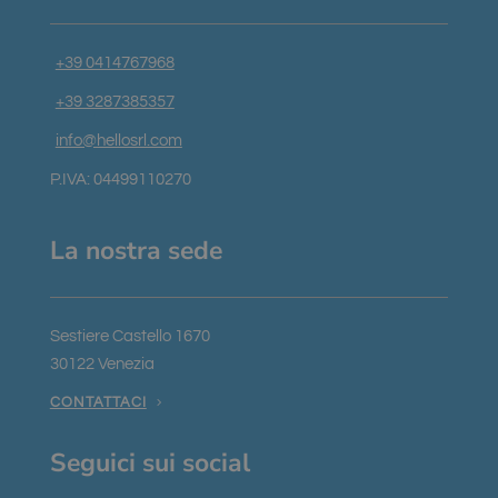
Nome
Scadenza
Descrizione
Dominio
_GRECAPTCHA
5 mesi 4
Google
Google LLC
+39 0414767968
settimane
reCAPTCHA
www.google.com
imposta un
cookie
+39 3287385357
necessario
(_GRECAPTCHA)
info@hellosrl.com
quando viene
eseguito allo
scopo di
P.IVA: 04499110270
fornire la sua
analisi dei
rischi.
La nostra sede
Sestiere Castello 1670
Fornitore
/
Nome
Scadenza
Descrizione
Dominio
Google Privacy Policy
30122 Venezia
chatyWidget_0
hellosrl.com
1
Questo
CONTATTACI
settimana
cookie viene
utilizzato per
ricordare le
preferenze e
Seguici sui social
le
impostazioni