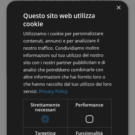
Come aumentare il tasso di occupazione con gli affitti
×
brevi: 4 strategie
Questo sito web utilizza
Il revenue management negli affitti brevi
cookie
Quanto Puoi Guadagnare con un Affitto a Breve Periodo
Utilizziamo i cookie per personalizzare
Completamente Delegato?
contenuti, annunci e per analizzare il
La Chiave del Successo negli Affitti Brevi: Affidati ai
nostro traffico. Condividiamo inoltre
Professionisti per Massimizzare il Tuo Guadagno
informazioni sul tuo utilizzo del nostro
sito con i nostri partner pubblicitari e di
Categories
analisi che potrebbero combinarle con
altre informazioni che hai fornito loro o
Blog
che hanno raccolto dal tuo utilizzo dei loro
esperienza degli ospiti e home staging
servizi.
Privacy Policy
Gestire una locazione breve
Strettamente
Performance
Normative e aspetti legali
necessari
Servizi
Servizi per host
Targeting
Funzionalità
Sostenibilità e tendenze di mercato