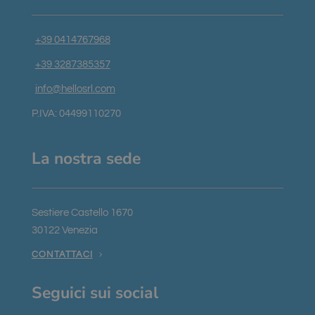
Nome
Scadenza
Descrizione
Dominio
_GRECAPTCHA
5 mesi 4
Google
Google LLC
+39 0414767968
settimane
reCAPTCHA
www.google.com
imposta un
cookie
+39 3287385357
necessario
(_GRECAPTCHA)
info@hellosrl.com
quando viene
eseguito allo
scopo di
P.IVA: 04499110270
fornire la sua
analisi dei
rischi.
La nostra sede
Sestiere Castello 1670
Fornitore
/
Nome
Scadenza
Descrizione
Dominio
Google Privacy Policy
30122 Venezia
chatyWidget_0
hellosrl.com
1
Questo
CONTATTACI
settimana
cookie viene
utilizzato per
ricordare le
preferenze e
Seguici sui social
le
impostazioni