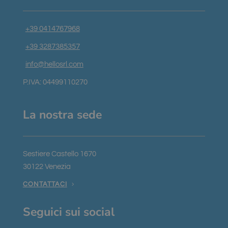
Nome
Scadenza
Descrizione
Dominio
_GRECAPTCHA
5 mesi 4
Google
Google LLC
+39 0414767968
settimane
reCAPTCHA
www.google.com
imposta un
cookie
+39 3287385357
necessario
(_GRECAPTCHA)
info@hellosrl.com
quando viene
eseguito allo
scopo di
P.IVA: 04499110270
fornire la sua
analisi dei
rischi.
La nostra sede
Sestiere Castello 1670
Fornitore
/
Nome
Scadenza
Descrizione
Dominio
Google Privacy Policy
30122 Venezia
chatyWidget_0
hellosrl.com
1
Questo
CONTATTACI
settimana
cookie viene
utilizzato per
ricordare le
preferenze e
Seguici sui social
le
impostazioni