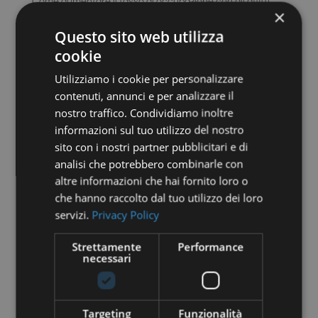
Come aumentare il tasso di occupazione con gli affitti
×
brevi: 4 strategie
Questo sito web utilizza
Il revenue management negli affitti brevi
cookie
Quanto Puoi Guadagnare con un Affitto a Breve Periodo
Utilizziamo i cookie per personalizzare
Completamente Delegato?
contenuti, annunci e per analizzare il
La Chiave del Successo negli Affitti Brevi: Affidati ai
nostro traffico. Condividiamo inoltre
Professionisti per Massimizzare il Tuo Guadagno
informazioni sul tuo utilizzo del nostro
sito con i nostri partner pubblicitari e di
Categories
analisi che potrebbero combinarle con
altre informazioni che hai fornito loro o
Blog
che hanno raccolto dal tuo utilizzo dei loro
esperienza degli ospiti e home staging
servizi.
Privacy Policy
Gestire una locazione breve
Strettamente
Performance
Normative e aspetti legali
necessari
Servizi
Servizi per host
Targeting
Funzionalità
Sostenibilità e tendenze di mercato