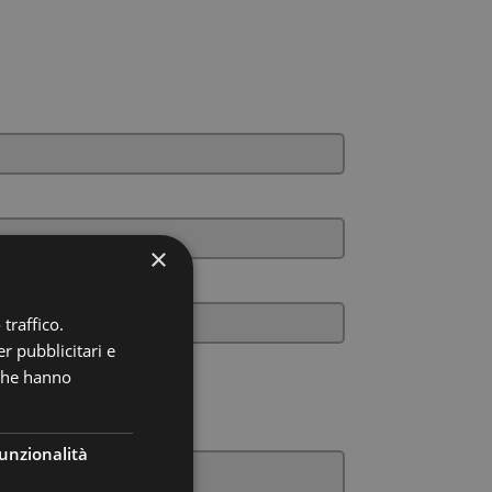
×
traffico.
r pubblicitari e
 che hanno
unzionalità