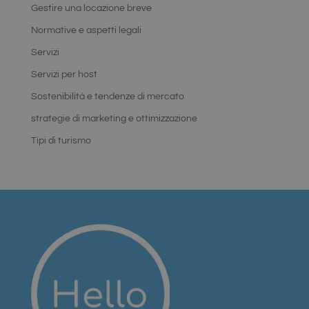
scopo di
Gestire una locazione breve
fornire la sua
analisi dei
rischi.
Normative e aspetti legali
Servizi
Servizi per host
Sostenibilità e tendenze di mercato
Fornitore
/
Nome
Scadenza
Descrizione
Dominio
Google Privacy Policy
strategie di marketing e ottimizzazione
chatyWidget_0
hellosrl.com
1
Questo
Tipi di turismo
settimana
cookie viene
utilizzato per
ricordare le
preferenze e
le
impostazioni
dell'utente
per il widget
di chat sul
sito.
Garantisce
funzionalità
senza
interruzioni e
un'esperienza
utente
personalizzata