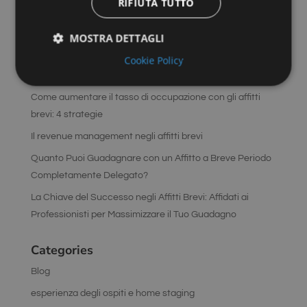
RIFIUTA TUTTO
bollette
MOSTRA DETTAGLI
Pratiche burocratiche: cosa serve per essere in regola
Cookie Policy
Welcome kit e consigli di viaggio: come far sentire gli
ospiti davvero i benvenuti
Strettamente necessari
Performance
Come aumentare il tasso di occupazione con gli affitti
Targeting
Funzionalità
brevi: 4 strategie
I cookie strettamente necessari consentono le
Il revenue management negli affitti brevi
funzionalità principali del sito web come l'accesso
dell'utente e la gestione dell'account. Il sito web non
Quanto Puoi Guadagnare con un Affitto a Breve Periodo
può essere utilizzato correttamente senza i cookie
Completamente Delegato?
strettamente necessari.
La Chiave del Successo negli Affitti Brevi: Affidati ai
Fornitore
/
Nome
Scadenza
Descrizione
Dominio
Professionisti per Massimizzare il Tuo Guadagno
_GRECAPTCHA
5 mesi 4
Google
Google LLC
settimane
reCAPTCHA
www.google.com
Categories
imposta un
cookie
necessario
Blog
(_GRECAPTCHA)
quando viene
esperienza degli ospiti e home staging
eseguito allo