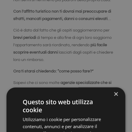
non sentirsi nemmeno più padroni della propria casa.
Con l’affitto turistico non ti dovrai mai preoccupare di
sfratti, mancati pagamenti, danni o consumi elevati
…
Ciò è dato dal fatto che gli ospiti soggiorneranno per
brevi periodi
di tempo e alla fine di ogni loro soggiorno
l’appartamento sarà riordinato, rendendo
più facile
scoprire eventuali danni
lasciati dagli ospiti e chiedere
loro un rimborso.
Ora ti starai chiedendo: “come posso fare?”
Sapevi che ci sono molte
agenzie specializzate che si
occupano di tutti gli aspetti gestionali
, come le
×
prenotazioni, il check-in, la pulizia dell’immobile ecc…? In
Questo sito web utilizza
breve, nessuna preoccupazione: in cambio di un piccola
cookie
percentuale, queste agenzie gestiranno
Utilizziamo i cookie per personalizzare
autonomamente casa tua senza che tu te ne debba mai
contenuti, annunci e per analizzare il
preoccupare.