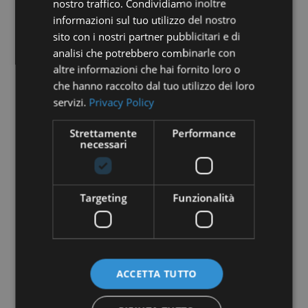
nostro traffico. Condividiamo inoltre
Prendi la tua decisione e scegli la strada giusta!
informazioni sul tuo utilizzo del nostro
sito con i nostri partner pubblicitari e di
analisi che potrebbero combinarle con
Vuoi semplificare la gestione del
altre informazioni che hai fornito loro o
tuo affitto breve?
che hanno raccolto dal tuo utilizzo dei loro
Scopri come possiamo aiutarti a
servizi.
Privacy Policy
massimizzare i tuoi guadagni e
semplificare la gestione della tua
Strettamente
Performance
proprietà.
necessari
PRENOTA ORA LA TUA CONSULENZA GRATUITA!
Targeting
Funzionalità
I nostri servizi
Check-in da remoto: il Tar boccia la stretta del Ministero
ACCETTA TUTTO
Turismo ospedaliero: gli affitti brevi facilitano la cura
Trucchi di property management per risparmiare sulle