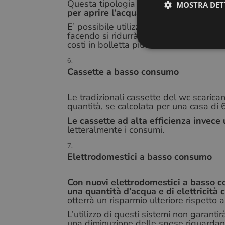
Questa tipologia di rubinetto
utilizza 
MOSTRA DET
per aprire l’acqua per un periodo di t
E’ possibile utilizzare questi rubinetti 
facendo si ridurrà in modo significativo 
costi in bolletta più contenuti.
Cassette a basso consumo
I cookie strettamente
dell'account. Il sito
Fo
Le tradizionali cassette del wc scarican
Nome
D
quantità, se calcolata per una casa di 
_GRECAPTCHA
Go
Le cassette ad alta efficienza invece 
w
letteralmente i consumi.
Elettrodomestici a basso consumo
Nome
Con nuovi elettrodomestici a basso 
chatyWidget_0
una quantità d’acqua e di elettricità
otterrà un risparmio ulteriore rispetto 
L’utilizzo di questi sistemi non garan
una diminuzione delle spese riguardant
activechatyWidgets