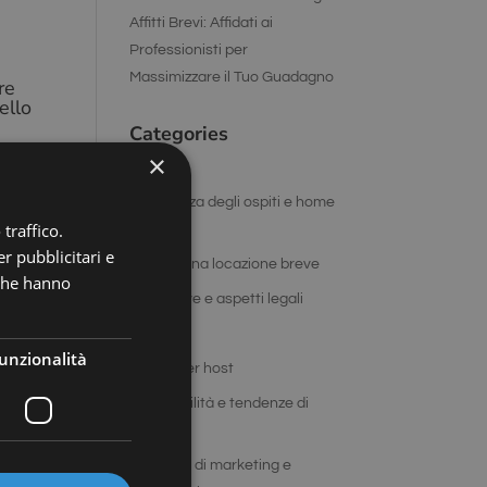
Affitti Brevi: Affidati ai
Professionisti per
Massimizzare il Tuo Guadagno
re
ello
Categories
×
Blog
esperienza degli ospiti e home
traffico.
staging
r pubblicitari e
Gestire una locazione breve
 che hanno
gli
Normative e aspetti legali
Servizi
unzionalità
i
Servizi per host
Sostenibilità e tendenze di
mercato
strategie di marketing e