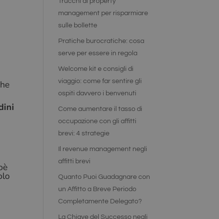
Trucchi di property
management per risparmiare
sulle bollette
Pratiche burocratiche: cosa
serve per essere in regola
Welcome kit e consigli di
viaggio: come far sentire gli
he
ospiti davvero i benvenuti
dini
Come aumentare il tasso di
occupazione con gli affitti
brevi: 4 strategie
Il revenue management negli
affitti brevi
ioè
olo
Quanto Puoi Guadagnare con
un Affitto a Breve Periodo
Completamente Delegato?
La Chiave del Successo negli