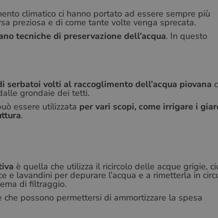
amento climatico ci hanno portato ad essere sempre più
orsa preziosa e di come tante volte venga sprecata.
tano tecniche di preservazione dell’acqua
. In questo
di serbatoi volti al raccoglimento dell’acqua piovana
c
lle grondaie dei tetti.
 può essere utilizzata
per vari scopi, come irrigare i giar
uttura
.
tiva
è quella che utilizza il ricircolo delle acque grigie, c
ce e lavandini per depurare l’acqua e a rimetterla in circ
ema di filtraggio.
le che possono permettersi di ammortizzare la spesa