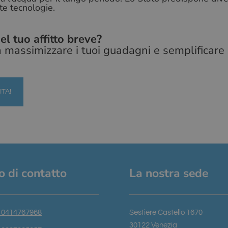
dell'utente per i widget di chat sul sito, consentendo un
te tecnologie.
più personalizzata ed efficiente.
el tuo affitto breve?
 massimizzare i tuoi guadagni e semplificare 
TA!
fo di contatto
La nostra sede
 0414767968
Sestiere Castello 1670
30122 Venezia