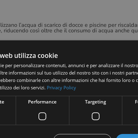
tilizzano l’acqua di scarico di docce e piscine per riscalda
le, riducendo così oltre che il consumo di acqua anche qu
 hanno il vantaggio di preservare l’ambiente e ridurre
atura.
web utilizza cookie
ie per personalizzare contenuti, annunci e per analizzare il nostro 
re informazioni sul tuo utilizzo del nostro sito con i nostri partne
trebbero combinarle con altre informazioni che hai fornito loro o
sta tecnologia raccoglie l’acqua fredda che circola ne
ilizzo dei loro servizi.
Privacy Policy
agazzinata in serbatoi sotterranei è utilizzata per
di estivi, riducendo in modo drastico i consumi elettrici.
te
Performance
Targeting
F
as inquinanti ed è più duraturo nel tempo
grazie ai suo