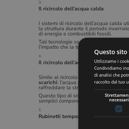
Il ricircolo dell’acqua calda
I sistemi di ricircolo dell’acqua calda u
la struttura durante il periodo inverna
di energia e combustibili fossili.
Tali tecnologie sono molto costose, ma
l’impatto che la tua struttura ha sulla n
Questo sito 
Utilizziamo i cook
Il ricircolo dell’acqua fredda
Condividiamo inolt
di analisi che po
Simile al ricircolo dell’acqua calda,
que
raccolto dal tuo ut
scarichi
: l’acqua piovana o l’acqua imm
raffreddare la struttura durante i perio
Strettamen
Questo tipo di sistema
non utilizza g
necessari
semplici componenti.
Rubinetti temporizzati