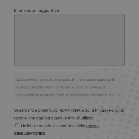
Informazioni aggiuntive
La scrivente fornisce, di seguito, le informazioni riguardanti
l’utilizzo dei dati personali da Lei rilasciati attraverso la
compilazione di questo form, in osservanza alle norme di cui al
Regolamento UE 2016/679, relativo alla protezione delle
Questo sito è protetto da reCAPTCHA e dalla
Privacy Policy
di
persone fisiche con riguardo al trattamento dei dati personali,
Google, che applica questi
Termini di utilizzo
.
nonché alla libera circolazione di tali dati (noto anche come
Ho letto e accetto le condizioni della
privacy
GDPR). I dati concernenti la Sua persona, da Lei
(
OBBLIGATORIO
)
spontaneamente forniti tramite la compilazione di moduli