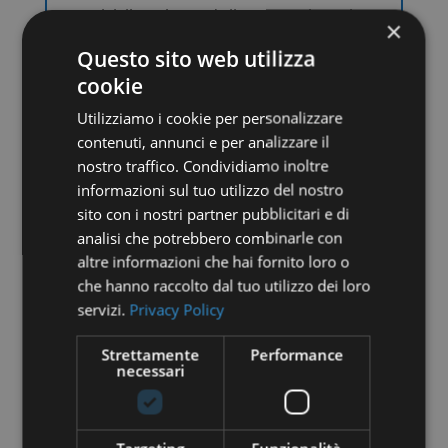
Pubblicazione dell’annuncio sui
×
maggiori portali internazionali
Questo sito web utilizza
(Booking, Airbnb, Vrbo, Tripadvisor
cookie
e molti altri)
Utilizziamo i cookie per personalizzare
Creazione e gestione della pagina
contenuti, annunci e per analizzare il
Google Business della struttura
nostro traffico. Condividiamo inoltre
Gestione dinamica giornaliera dei
informazioni sul tuo utilizzo del nostro
prezzi
sito con i nostri partner pubblicitari e di
analisi che potrebbero combinarle con
altre informazioni che hai fornito loro o
SCOPRI DI PIÙ
che hanno raccolto dal tuo utilizzo dei loro
servizi.
Privacy Policy
Strettamente
Performance

necessari
Accoglienza ospiti