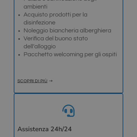
Fornitore
/
Nome
Scadenza
Descrizione
ambienti
Dominio
Acquisto prodotti per la
_GRECAPTCHA
5 mesi 4
Google
Google LLC
settimane
reCAPTCHA
www.google.com
disinfezione
imposta un
cookie
Noleggio biancheria alberghiera
necessario
(_GRECAPTCHA)
Verifica del buono stato
quando viene
dell’alloggio
eseguito allo
scopo di
Pacchetto welcoming per gli ospiti
fornire la sua
analisi dei
rischi.
SCOPRI DI PIÙ
Fornitore
/
Nome
Scadenza
Descrizione
Dominio
Google Privacy Policy

chatyWidget_0
hellosrl.com
1
Questo
settimana
cookie viene
utilizzato per
ricordare le
preferenze e
Assistenza 24h/24
le
impostazioni