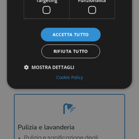
Targeting
Funzionalità
Contatto con l’ospite 24 ore su 24,
prima e durante il soggiorno
Accoglienza presso la struttura
Guida online per prenotare
ACCETTA TUTTO
esperienze, visite, ristoranti e molto
altro..
RIFIUTA TUTTO
MOSTRA DETTAGLI
SCOPRI DI PIÙ
Cookie Policy
Strettamente necessari
Performance
Targeting
Funzionalità

I cookie strettamente necessari consentono le
funzionalità principali del sito web come l'accesso
dell'utente e la gestione dell'account. Il sito web non
Pulizia e lavanderia
può essere utilizzato correttamente senza i cookie
strettamente necessari.
Pulizia e sanificazione degli