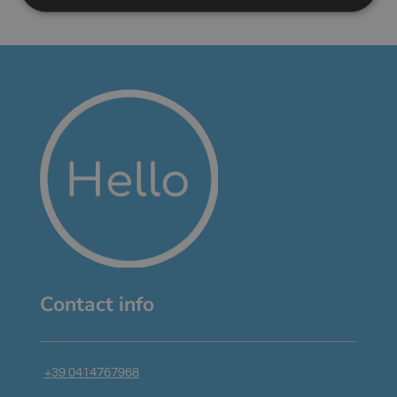
Strettamente necessari
Performance
Targeting
Funzionalità
I cookie strettamente necessari consentono le
funzionalità principali del sito web come l'accesso
dell'utente e la gestione dell'account. Il sito web non
può essere utilizzato correttamente senza i cookie
strettamente necessari.
Fornitore
/
Nome
Scadenza
Descrizione
Dominio
_GRECAPTCHA
5 mesi 4
Google
Google LLC
settimane
reCAPTCHA
www.google.com
imposta un
cookie
necessario
(_GRECAPTCHA)
quando viene
eseguito allo
Contact info
scopo di
fornire la sua
analisi dei
rischi.
+39 0414767968