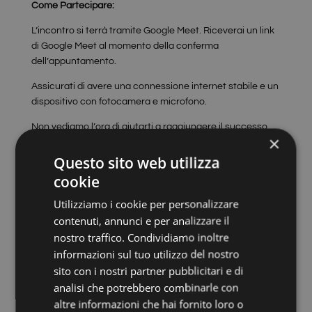
Come Partecipare:
L’incontro si terrà tramite Google Meet. Riceverai un link
di Google Meet al momento della conferma
dell’appuntamento.
Assicurati di avere una connessione internet stabile e un
dispositivo con fotocamera e microfono.
Non vediamo l’ora di aiutarti a raggiungere il successo
×
con la tua proprietà per affitti brevi. Prenota oggi il tuo
incontro con Silvia!
Questo sito web utilizza
cookie
Utilizziamo i cookie per personalizzare
contenuti, annunci e per analizzare il
nostro traffico. Condividiamo inoltre
informazioni sul tuo utilizzo del nostro
sito con i nostri partner pubblicitari e di
analisi che potrebbero combinarle con
altre informazioni che hai fornito loro o